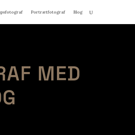
upsfotograf
Portrætfotograf
Blog
RAF MED
OG