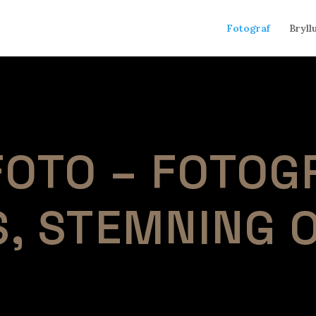
Fotograf
Bryll
OTO – FOTOG
S, STEMNING 