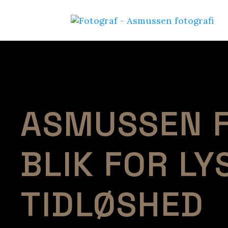
ASMUSSEN F
BLIK FOR LY
TIDLØSHED