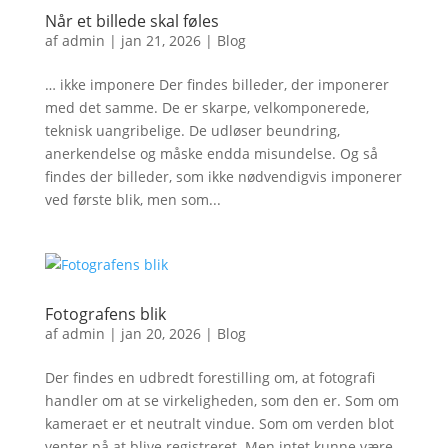
Når et billede skal føles
af
admin
|
jan 21, 2026
|
Blog
… ikke imponere Der findes billeder, der imponerer
med det samme. De er skarpe, velkomponerede,
teknisk uangribelige. De udløser beundring,
anerkendelse og måske endda misundelse. Og så
findes der billeder, som ikke nødvendigvis imponerer
ved første blik, men som...
Fotografens blik
af
admin
|
jan 20, 2026
|
Blog
Der findes en udbredt forestilling om, at fotografi
handler om at se virkeligheden, som den er. Som om
kameraet er et neutralt vindue. Som om verden blot
venter på at blive registreret. Men intet kunne være