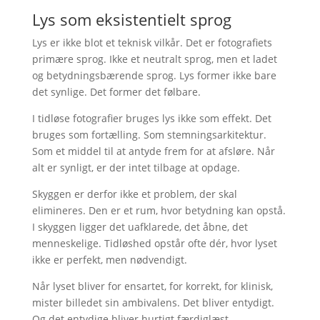
Lys som eksistentielt sprog
Lys er ikke blot et teknisk vilkår. Det er fotografiets
primære sprog. Ikke et neutralt sprog, men et ladet
og betydningsbærende sprog. Lys former ikke bare
det synlige. Det former det følbare.
I tidløse fotografier bruges lys ikke som effekt. Det
bruges som fortælling. Som stemningsarkitektur.
Som et middel til at antyde frem for at afsløre. Når
alt er synligt, er der intet tilbage at opdage.
Skyggen er derfor ikke et problem, der skal
elimineres. Den er et rum, hvor betydning kan opstå.
I skyggen ligger det uafklarede, det åbne, det
menneskelige. Tidløshed opstår ofte dér, hvor lyset
ikke er perfekt, men nødvendigt.
Når lyset bliver for ensartet, for korrekt, for klinisk,
mister billedet sin ambivalens. Det bliver entydigt.
Og det entydige bliver hurtigt færdiglæst.