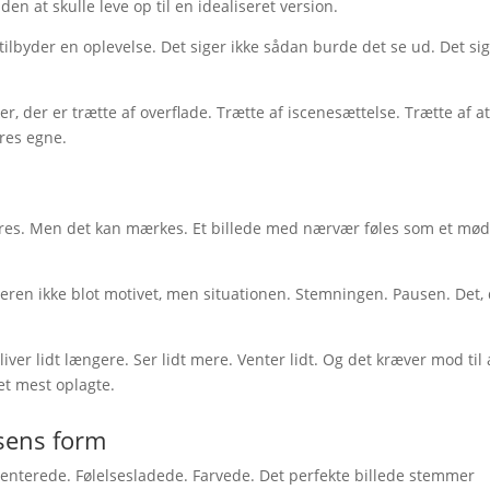
en at skulle leve op til en idealiseret version.
t tilbyder en oplevelse. Det siger ikke sådan burde det se ud. Det si
, der er trætte af overflade. Trætte af iscenesættelse. Trætte af a
eres egne.
eres. Men det kan mærkes. Et billede med nærvær føles som et mød
ren ikke blot motivet, men situationen. Stemningen. Pausen. Det,
iver lidt længere. Ser lidt mere. Venter lidt. Og det kræver mod til 
det mest oplagte.
sens form
menterede. Følelsesladede. Farvede. Det perfekte billede stemmer