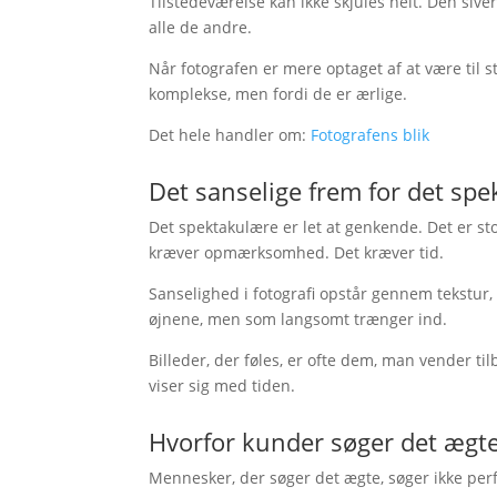
Tilstedeværelse kan ikke skjules helt. Den siver i
alle de andre.
Når fotografen er mere optaget af at være til s
komplekse, men fordi de er ærlige.
Det hele handler om:
Fotografens blik
Det sanselige frem for det sp
Det spektakulære er let at genkende. Det er sto
kræver opmærksomhed. Det kræver tid.
Sanselighed i fotografi opstår gennem tekstur, 
øjnene, men som langsomt trænger ind.
Billeder, der føles, er ofte dem, man vender ti
viser sig med tiden.
Hvorfor kunder søger det ægt
Mennesker, der søger det ægte, søger ikke perf