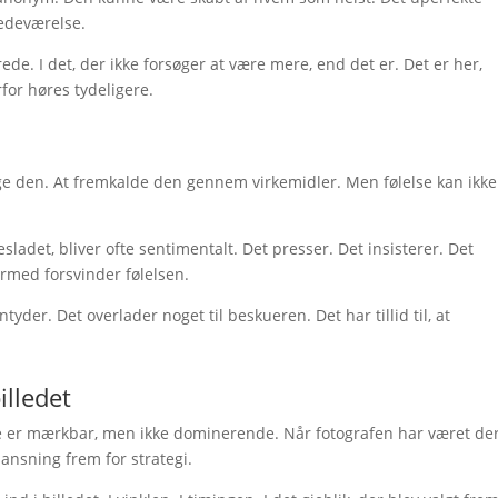
tedeværelse.
de. I det, der ikke forsøger at være mere, end det er. Det er her,
rfor høres tydeligere.
ge den. At fremkalde den gennem virkemidler. Men følelse kan ikke
esladet, bliver ofte sentimentalt. Det presser. Det insisterer. Det
ermed forsvinder følelsen.
tyder. Det overlader noget til beskueren. Det har tillid til, at
illedet
else er mærkbar, men ikke dominerende. Når fotografen har været de
sning frem for strategi.