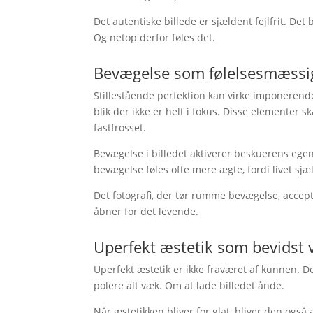
Det autentiske billede er sjældent fejlfrit. Det
Og netop derfor føles det.
Bevægelse som følelsesmæssig
Stillestående perfektion kan virke imponerende
blik der ikke er helt i fokus. Disse elementer s
fastfrosset.
Bevægelse i billedet aktiverer beskuerens egen
bevægelse føles ofte mere ægte, fordi livet sjæl
Det fotografi, der tør rumme bevægelse, accepte
åbner for det levende.
Uperfekt æstetik som bevidst 
Uperfekt æstetik er ikke fraværet af kunnen. De
polere alt væk. Om at lade billedet ånde.
Når æstetikken bliver for glat, bliver den og