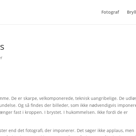
Fotograf
Bryl
es
er
mme. De er skarpe, velkomponerede, teknisk uangribelige. De udlø
delse. Og så findes der billeder, som ikke nødvendigvis imponer
ænger fast i kroppen. I brystet. I hukommelsen. Ikke fordi de er
gister end det fotografi, der imponerer. Det søger ikke applaus, men