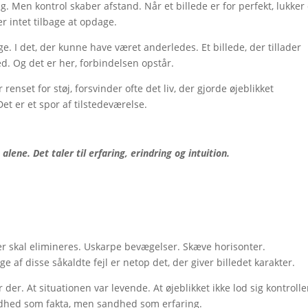
g. Men kontrol skaber afstand. Når et billede er for perfekt, lukker
er intet tilbage at opdage.
ge. I det, der kunne have været anderledes. Et billede, der tillader
. Og det er her, forbindelsen opstår.
r renset for støj, forsvinder ofte det liv, der gjorde øjeblikket
Det er et spor af tilstedeværelse.
alene. Det taler til erfaring, erindring og intuition.
t
, der skal elimineres. Uskarpe bevægelser. Skæve horisonter.
f disse såkaldte fejl er netop det, der giver billedet karakter.
r der. At situationen var levende. At øjeblikket ikke lod sig kontrolle
andhed som fakta, men sandhed som erfaring.