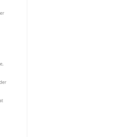
ger
t
e,
 der
at