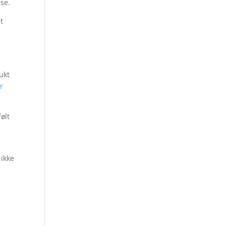
lse.
t
ukt
r
ølt
 ikke