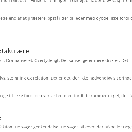
nd i billedet. I vinklen. I timingen. I det øjeblik, der blev valgt frem
tede end af at præstere, opstår der billeder med dybde. Ikke fordi 
ektakulære
rt. Dramatiseret. Overtydeligt. Det sanselige er mere diskret. Det
lys, stemning og relation. Det er det, der ikke nødvendigvis springe
lbage til. Ikke fordi de overrasker, men fordi de rummer noget, der f
e
ektion. De søger genkendelse. De søger billeder, der afspejler nog