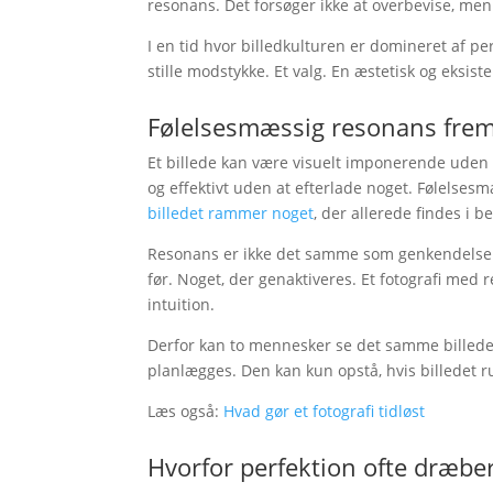
resonans. Det forsøger ikke at overbevise, men
I en tid hvor billedkulturen er domineret af per
stille modstykke. Et valg. En æstetisk og eksiste
Følelsesmæssig resonans frem 
Et billede kan være visuelt imponerende uden 
og effektivt uden at efterlade noget. Følelses
billedet rammer noget
, der allerede findes i b
Resonans er ikke det samme som genkendelse. De
før. Noget, der genaktiveres. Et fotografi med re
intuition.
Derfor kan to mennesker se det samme billede 
planlægges. Den kan kun opstå, hvis billedet
Læs også:
Hvad gør et fotografi tidløst
Hvorfor perfektion ofte dræb