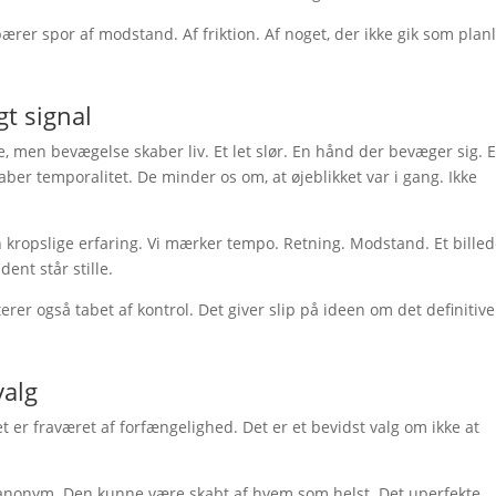
 bærer spor af modstand. Af friktion. Af noget, der ikke gik som planl
t signal
, men bevægelse skaber liv. Et let slør. En hånd der bevæger sig. E
kaber temporalitet. De minder os om, at øjeblikket var i gang. Ikke
 kropslige erfaring. Vi mærker tempo. Retning. Modstand. Et billed
dent står stille.
rer også tabet af kontrol. Det giver slip på ideen om det definitive
valg
t er fraværet af forfængelighed. Det er et bevidst valg om ikke at
så anonym. Den kunne være skabt af hvem som helst. Det uperfekte