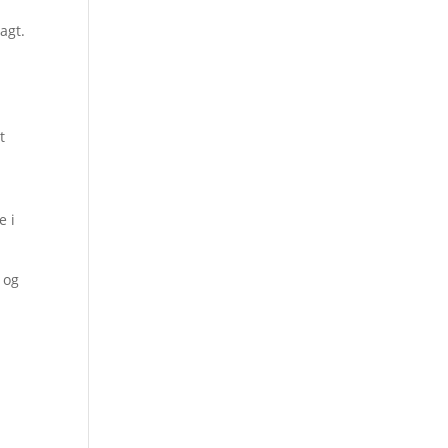
agt.
t
e i
 og