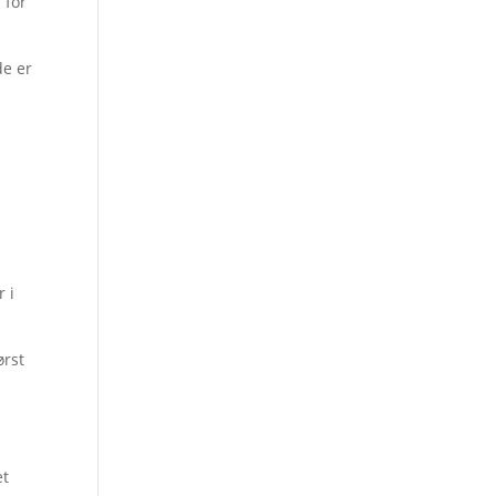
 for
de er
r i
ørst
et