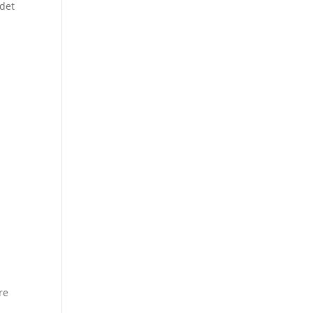
 det
re