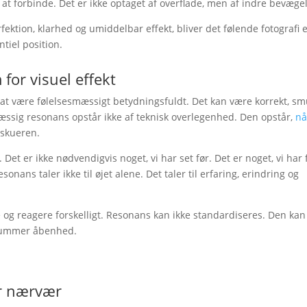
 at forbinde. Det er ikke optaget af overflade, men af indre bevæge
fektion, klarhed og umiddelbar effekt, bliver det følende fotografi e
ntiel position.
for visuel effekt
at være følelsesmæssigt betydningsfuldt. Det kan være korrekt, sm
mæssig resonans opstår ikke af teknisk overlegenhed. Den opstår,
nå
eskueren.
t er ikke nødvendigvis noget, vi har set før. Det er noget, vi har f
sonans taler ikke til øjet alene. Det taler til erfaring, erindring og
og reagere forskelligt. Resonans kan ikke standardiseres. Den kan
 rummer åbenhed.
er nærvær