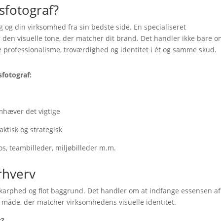
sfotograf?
 og din virksomhed fra sin bedste side. En specialiseret
den visuelle tone, der matcher dit brand. Det handler ikke bare o
 professionalisme, troværdighed og identitet i ét og samme skud.
sfotograf:
emhæver det vigtige
ktisk og strategisk
os, teambilleder, miljøbilleder m.m.
erhverv
skarphed og flot baggrund. Det handler om at indfange essensen a
n måde, der matcher virksomhedens visuelle identitet.
t?