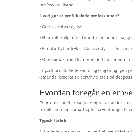
professionalisme.
Hvad gør et profilbillede professionelt?
• God skarphed og lys
• Neutralt, roligt eller brand-matchende bagg
• Et naturligt udtryk – ikke overstyret eller ans
• Øjenkontakt med kameraet (oftest – medmindr
Et godt profilbillede kan bruges igen og igen p
(stående, kvadratisk, sort/hvid etc.), så det pas
Hvordan foregår en erhve
En professionel erhvervsfotograf arbejder str
teknik, men om samarbejde, forventningsafste
Typisk forløb
1. Indledende dialog: Hvad er behovet? Hvilke b