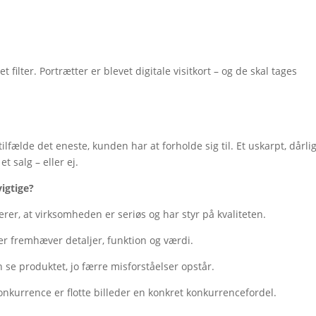
filter. Portrætter er blevet digitale visitkort – og de skal tages
lfælde det eneste, kunden har at forholde sig til. Et uskarpt, dårlig
t salg – eller ej.
vigtige?
lerer, at virksomheden er seriøs og har styr på kvaliteten.
r fremhæver detaljer, funktion og værdi.
 se produktet, jo færre misforståelser opstår.
konkurrence er flotte billeder en konkret konkurrencefordel.