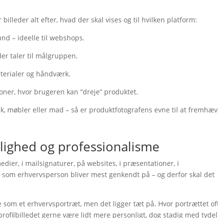
billeder alt efter, hvad der skal vises og til hvilken platform:
nd – ideelle til webshops.
 der taler til målgruppen.
aterialer og håndværk.
ioner, hvor brugeren kan “dreje” produktet.
ik, møbler eller mad – så er produktfotografens evne til at fremhæ
nlighed og professionalisme
medier, i mailsignaturer, på websites, i præsentationer, i
u som erhvervsperson bliver mest genkendt på – og derfor skal det
e som et erhvervsportræt, men det ligger tæt på. Hvor portrættet of
ofilbilledet gerne være lidt mere personligt, dog stadig med tydel