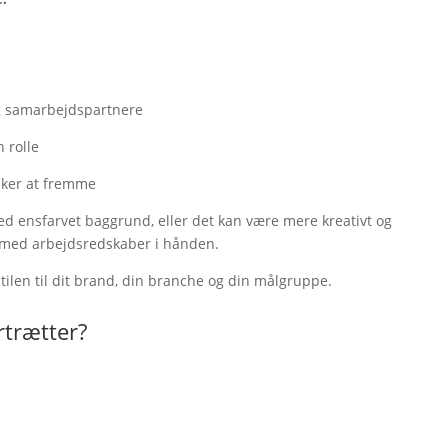
og samarbejdspartnere
n rolle
sker at fremme
med ensfarvet baggrund, eller det kan være mere kreativt og
er med arbejdsredskaber i hånden.
stilen til dit brand, din branche og din målgruppe.
rtrætter?