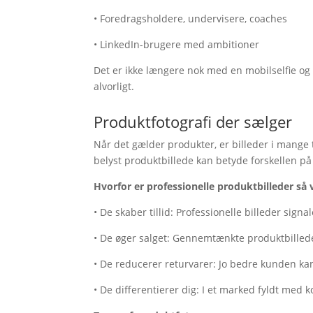
• Foredragsholdere, undervisere, coaches
• LinkedIn-brugere med ambitioner
Det er ikke længere nok med en mobilselfie og et 
alvorligt.
Produktfotografi der sælger
Når det gælder produkter, er billeder i mange ti
belyst produktbillede kan betyde forskellen på e
Hvorfor er professionelle produktbilleder så 
• De skaber tillid: Professionelle billeder signa
• De øger salget: Gennemtænkte produktbillede
• De reducerer returvarer: Jo bedre kunden kan
• De differentierer dig: I et marked fyldt med 