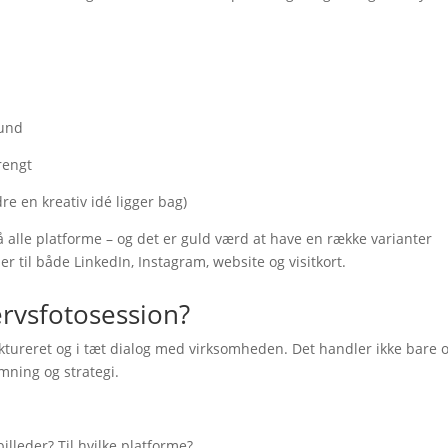
rund
trengt
e en kreativ idé ligger bag)
å alle platforme – og det er guld værd at have en række varianter
ser til både LinkedIn, Instagram, website og visitkort.
rvsfotosession?
uktureret og i tæt dialog med virksomheden. Det handler ikke bare
mning og strategi.
illeder? Til hvilke platforme?