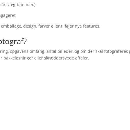
hår, vægttab m.m.)
ngageret
mballage, design, farver eller tilføjer nye features.
otograf?
aring, opgavens omfang, antal billeder, og om der skal fotograferes
der pakkeløsninger eller skræddersyede aftaler.