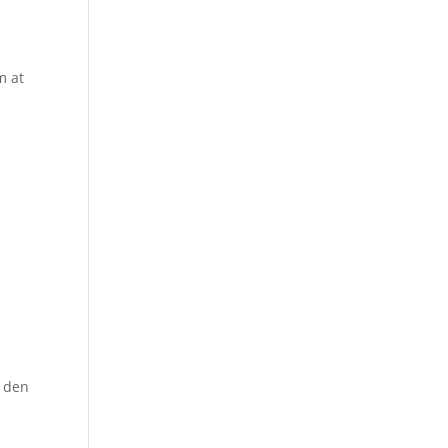
m at
f den