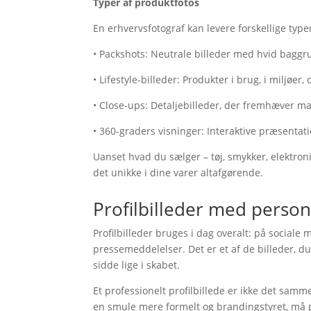
Typer af produktfotos
En erhvervsfotograf kan levere forskellige typer 
• Packshots: Neutrale billeder med hvid baggru
• Lifestyle-billeder: Produkter i brug, i miljøer,
• Close-ups: Detaljebilleder, der fremhæver m
• 360-graders visninger: Interaktive præsentat
Uanset hvad du sælger – tøj, smykker, elektron
det unikke i dine varer altafgørende.
Profilbilleder med perso
Profilbilleder bruges i dag overalt: på sociale 
pressemeddelelser. Det er et af de billeder, d
sidde lige i skabet.
Et professionelt profilbillede er ikke det samm
en smule mere formelt og brandingstyret, må pr