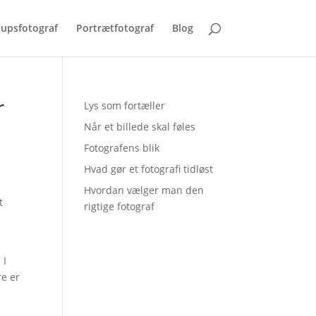
lupsfotograf
Portrætfotograf
Blog
r
Lys som fortæller
Når et billede skal føles
Fotografens blik
Hvad gør et fotografi tidløst
Hvordan vælger man den
t
rigtige fotograf
 I
re er