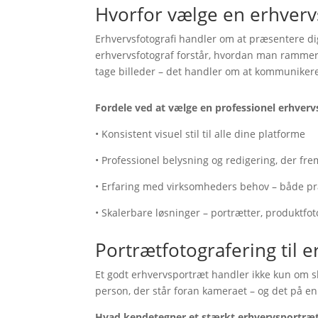
Hvorfor vælge en erhverv
Erhvervsfotografi handler om at præsentere dig
erhvervsfotograf forstår, hvordan man rammer 
tage billeder – det handler om at kommunikere
Fordele ved at vælge en professionel erhverv
• Konsistent visuel stil til alle dine platforme
• Professionel belysning og redigering, der fr
• Erfaring med virksomheders behov – både pra
• Skalerbare løsninger – portrætter, produktfot
Portrætfotografering til 
Et godt erhvervsportræt handler ikke kun om 
person, der står foran kameraet – og det på e
Hvad kendetegner et stærkt erhvervsportræ