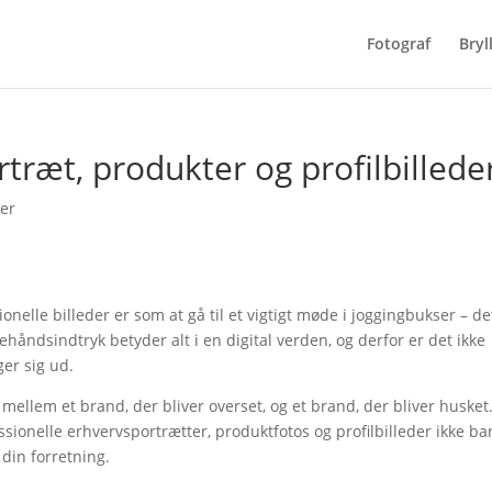
Fotograf
Bryl
rtræt, produkter og profilbillede
er
elle billeder er som at gå til et vigtigt møde i joggingbukser – de
tehåndsindtryk betyder alt i en digital verden, og derfor er det ikke
ger sig ud.
mellem et brand, der bliver overset, og et brand, der bliver husket.
sionelle erhvervsportrætter, produktfotos og profilbilleder ikke ba
i din forretning.