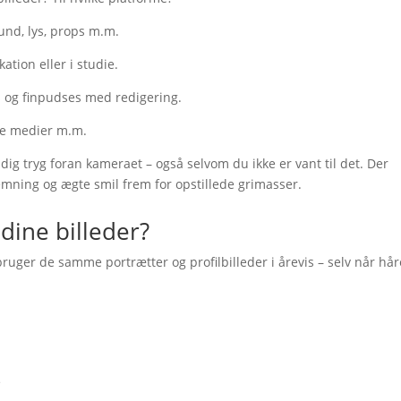
grund, lys, props m.m.
ation eller i studie.
s og finpudses med redigering.
iale medier m.m.
 dig tryg foran kameraet – også selvom du ikke er vant til det. Der
temning og ægte smil frem for opstillede grimasser.
dine billeder?
ruger de samme portrætter og profilbilleder i årevis – selv når hår
e