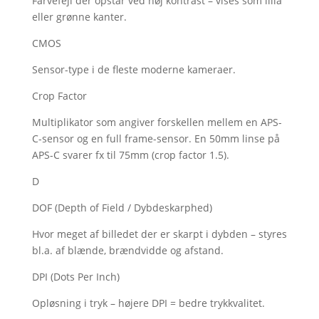
Farvefejl der opstår ved høj kontrast – vises som lilla
eller grønne kanter.
CMOS
Sensor-type i de fleste moderne kameraer.
Crop Factor
Multiplikator som angiver forskellen mellem en APS-
C-sensor og en full frame-sensor. En 50mm linse på
APS-C svarer fx til 75mm (crop factor 1.5).
D
DOF (Depth of Field / Dybdeskarphed)
Hvor meget af billedet der er skarpt i dybden – styres
bl.a. af blænde, brændvidde og afstand.
DPI (Dots Per Inch)
Opløsning i tryk – højere DPI = bedre trykkvalitet.